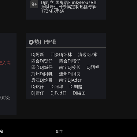
Dj阿立-国粤语FunkyHouse音
9+
乐咧哥生日专属定制热播专辑
172Mix串烧
热门专辑
Dj阿新
四会Dj细林
清远Dj7索
四会Dj贺仔
四会Dj培仔
进入高
四会Dj城仔
南宁Dj校长
Dj阿福
荆州Dj阿帆
连州Dj阿良
廉江Dj炮哥
南宁DjAder
Dj铭仔
Dj阿华
Dj刘超
Dj庸仔
DjPad仔
Dj缢囝
及时处
站
合作