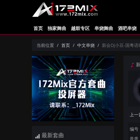
首页
独家舞曲
越鼓专区
串烧舞曲
酒吧串烧
当前位置
首页
中文串烧
新会Dj小豆-国粤语E
新
编号：
最新套曲
音质：