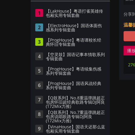
【LakHouse】粤语打雀英雄传
1
分享
包厢实用专辑套曲
温馨
【ElectroHouse】国语体面伤
2
感系列专辑套曲
【ProgHouse】粤语谭校长经
3
典怀旧专辑套曲
播
【空灵鼓】国语记事本情歌系列
4
专辑套曲
【ProgHouse】粤语续集伤感
5
系列专辑套曲
【ProgHouse】国语风说经典
6
系列专辑套曲
【Q鼓系列】No.8重温弹跳超正
7
包房怀旧超经典歌路专辑DJ阿良
(172Mix力推)
【Q鼓系列】No.7重温弹跳超正
8
包房说唱歌路专辑DJ阿良
(172Mix力推)
【VinaHouse】国语天还那么蓝
9
包厢实用专辑套曲