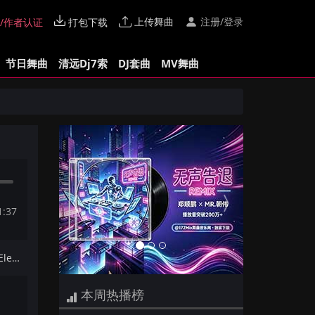
上传舞曲
注册/登录
/作者认证
打包下载
节日舞曲
清远Dj7索
DJ套曲
MV舞曲
Previous
Next
1:37
下一首：博罗龙溪Dj阿杰-全粤语Electro音乐神奇女侠开场专辑172Mix串烧
本周热播榜