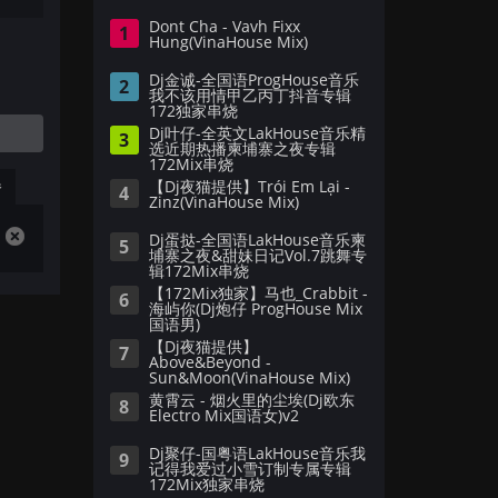
Dont Cha - Vavh Fixx
1
Hung(VinaHouse Mix)
Dj金诚-全国语ProgHouse音乐
2
我不该用情甲乙丙丁抖音专辑
172独家串烧
Dj叶仔-全英文LakHouse音乐精
3
选近期热播柬埔寨之夜专辑
172Mix串烧
播
【Dj夜猫提供】Trói Em Lại -
4
Zinz(VinaHouse Mix)
Dj蛋挞-全国语LakHouse音乐柬
5
埔寨之夜&甜妹日记Vol.7跳舞专
辑172Mix串烧
【172Mix独家】马也_Crabbit -
6
海屿你(Dj炮仔 ProgHouse Mix
国语男)
【Dj夜猫提供】
7
Above&Beyond -
Sun&Moon(VinaHouse Mix)
黄霄云 - 烟火里的尘埃(Dj欧东
8
Electro Mix国语女)v2
Dj聚仔-国粤语LakHouse音乐我
9
记得我爱过小雪订制专属专辑
172Mix独家串烧