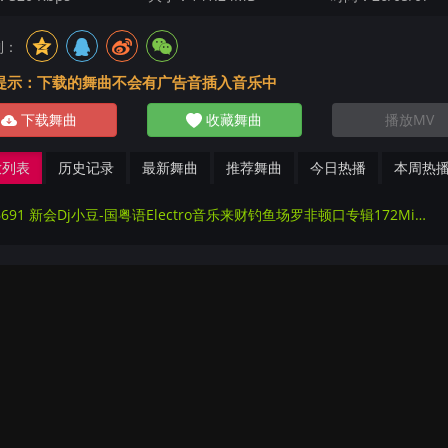
到：
提示：下载的舞曲不会有广告音插入音乐中
下载舞曲
收藏舞曲
播放MV
放列表
历史记录
最新舞曲
推荐舞曲
今日热播
本周热
276691 新会Dj小豆-国粤语Electro音乐来财钓鱼场罗非顿口专辑172Mix串烧