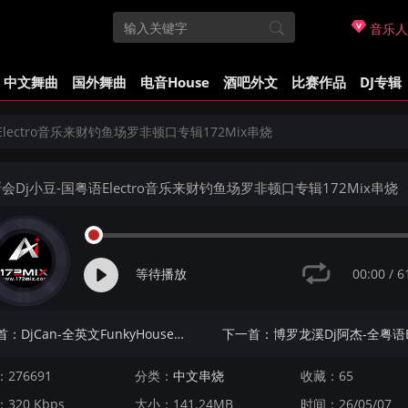
音乐人
中文舞曲
国外舞曲
电音House
酒吧外文
比赛作品
DJ专辑
lectro音乐来财钓鱼场罗非顿口专辑172Mix串烧
会Dj小豆-国粤语Electro音乐来财钓鱼场罗非顿口专辑172Mix串烧
00:00
/
6
等待播放
上一首：DjCan-全英文FunkyHouse音乐Say Goodbye自用女唱Q鼓专辑172Mix串烧
276691
分类：
中文串烧
收藏：65
320 Kbps
大小：141.24MB
时间：26/05/07