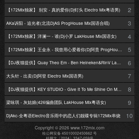
2
【172Mix独家】 别安 - 真的爱你(Dj钉头 Electro Mix粤语男)
3
AKa诉阳 - 追光者(北流DjAS ProgHouse Mix国语合唱)
4
【172Mix独家】洋澜一 - 谁(Dj小罗 LakHouse Mix国语女)
5
【172Mix独家】王金永 - 我曾用心爱着你(Dj阿贵 ProgHouse Mix国语男)
6
【DJ夜猫提供】Quay Theo Em - Ben Heineken&RinV LakHouse Mix
7
大头针 - 出卖(Dj阿登 Electro Mix国语男)
8
【DJ夜猫提供】KEY STUDIO - Give It To Me Shine On Me By Lambo Thea
9
梁咏琪 - 灰姑娘(426编曲团队 LakHouse Mix粤语女)
10
DjAkc-全粤语Electro音乐雨中的恋人们靓碟专辑172Mix串烧
Copyright © 2026 www.172mix.com
桂公网安备 45010002450662 号
桂网文〔2024〕3347-059号