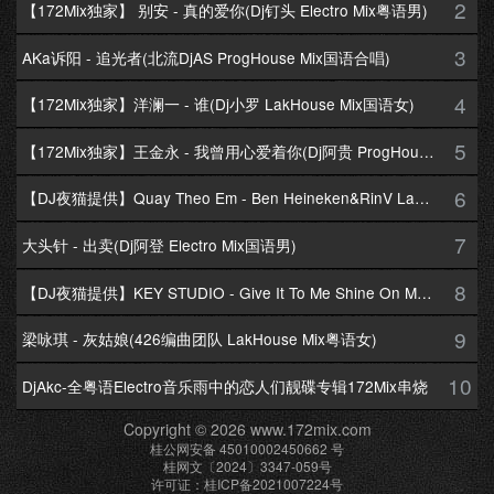
2
【172Mix独家】 别安 - 真的爱你(Dj钉头 Electro Mix粤语男)
3
AKa诉阳 - 追光者(北流DjAS ProgHouse Mix国语合唱)
4
【172Mix独家】洋澜一 - 谁(Dj小罗 LakHouse Mix国语女)
5
【172Mix独家】王金永 - 我曾用心爱着你(Dj阿贵 ProgHouse Mix国语男)
6
【DJ夜猫提供】Quay Theo Em - Ben Heineken&RinV LakHouse Mix
7
大头针 - 出卖(Dj阿登 Electro Mix国语男)
8
【DJ夜猫提供】KEY STUDIO - Give It To Me Shine On Me By Lambo Thea
9
梁咏琪 - 灰姑娘(426编曲团队 LakHouse Mix粤语女)
10
DjAkc-全粤语Electro音乐雨中的恋人们靓碟专辑172Mix串烧
Copyright © 2026 www.172mix.com
桂公网安备 45010002450662 号
桂网文〔2024〕3347-059号
许可证：桂ICP备2021007224号