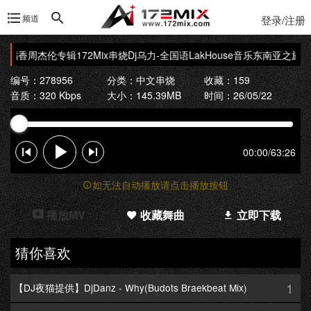
频道
登录/注册
18稻香周杰伦专辑172Mix串烧
Dj乌力-全国语LakHouse音乐东南亚之旅Vol
编号：278956
分类：
中文串烧
收藏：159
音质：320 Kbps
大小：145.39MB
时间：26/05/22
00:00
/
63:26
如无法自动播放请点击播放按钮
播放MV
收藏舞曲
立即下载
猜你喜欢
1
【DJ夜猫提供】DjDanz - Why(Budots Braekbeat Mix)