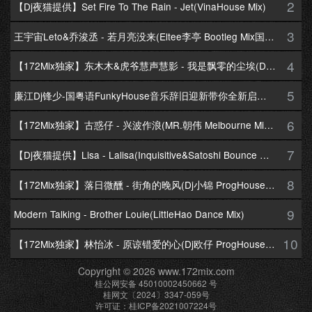
2
【Dj夜猫提供】Set Fire To The Rain - Jet(VinaHouse Mix)
3
王宇宙Leto&乔浚丞 - 若月亮没来(Eltee李亭 Bootleg Mix国语合唱)
4
【172Mix独家】东木木&虎爷慧声慧影 - 我是飘零的尘埃(Dj十三 Melbourne Mix国语男)
5
廉江Dj锋少-国粤语FunkyHouse音乐辞旧迎新带你全新启航跨年专辑172Mix串烧
6
【172Mix独家】古惑仔 - 兴波作浪(MR.朝伟 Melbourne Mix粤语男)
7
【Dj夜猫提供】Lisa - Lalisa(Inquisitive&Satoshi Bounce Mix)
8
【172Mix独家】落日微醺 - 街角的晚风(Dj小锦 ProgHouse Mix粤语女)
9
Modern Talking - Brother Louie(LittleHao Dance Mix)
10
【172Mix独家】林怡冰 - 原谅错爱的心(Dj欧仔 ProgHouse Mix粤语女)
Copyright © 2026 www.172mix.com
桂公网安备 45010002450662 号
桂网文〔2024〕3347-059号
许可证：桂ICP备2021007224号