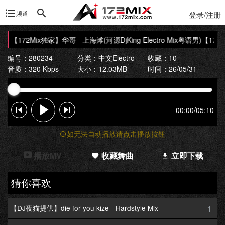
频道
登录/注册
【172Mix独家】华哥 - 上海滩(河源DjKing Electro Mix粤语男)
【172Mi
编号：280234
分类：
中文Electro
收藏：10
音质：320 Kbps
大小：12.03MB
时间：26/05/31
00:00
/
05:10
如无法自动播放请点击播放按钮
播放MV
收藏舞曲
立即下载
猜你喜欢
1
【DJ夜猫提供】die for you kize - Hardstyle Mix