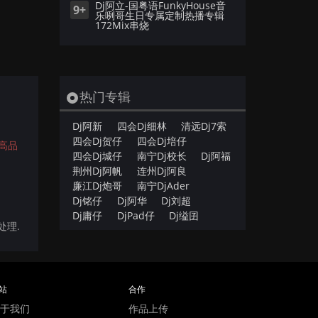
Dj阿立-国粤语FunkyHouse音
9+
乐咧哥生日专属定制热播专辑
172Mix串烧
热门专辑
Dj阿新
四会Dj细林
清远Dj7索
四会Dj贺仔
四会Dj培仔
高品
四会Dj城仔
南宁Dj校长
Dj阿福
荆州Dj阿帆
连州Dj阿良
廉江Dj炮哥
南宁DjAder
Dj铭仔
Dj阿华
Dj刘超
Dj庸仔
DjPad仔
Dj缢囝
处理.
站
合作
于我们
作品上传