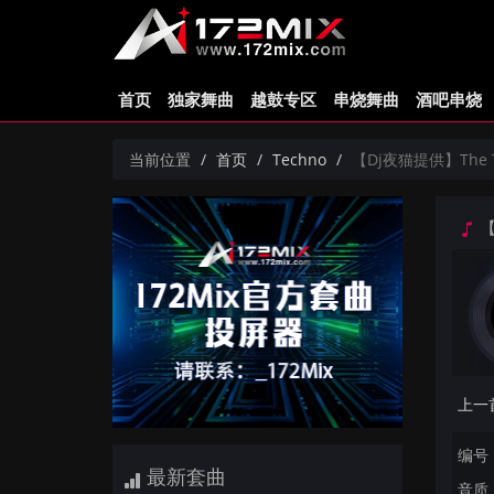
首页
独家舞曲
越鼓专区
串烧舞曲
酒吧串烧
当前位置
首页
Techno
【Dj夜猫提供】The Term
【D
编号：
最新套曲
音质：