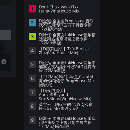
Dont Cha - Vavh Fixx
1
Hung(VinaHouse Mix)
Dj金诚-全国语ProgHouse音乐
2
我不该用情甲乙丙丁抖音专辑
172独家串烧
Dj叶仔-全英文LakHouse音乐精
3
选近期热播柬埔寨之夜专辑
172Mix串烧
播
【Dj夜猫提供】Trói Em Lại -
4
Zinz(VinaHouse Mix)
Dj蛋挞-全国语LakHouse音乐柬
5
埔寨之夜&甜妹日记Vol.7跳舞专
辑172Mix串烧
【172Mix独家】马也_Crabbit -
6
海屿你(Dj炮仔 ProgHouse Mix
国语男)
【Dj夜猫提供】
7
Above&Beyond -
Sun&Moon(VinaHouse Mix)
黄霄云 - 烟火里的尘埃(Dj欧东
8
Electro Mix国语女)v2
Dj聚仔-国粤语LakHouse音乐我
9
记得我爱过小雪订制专属专辑
172Mix独家串烧