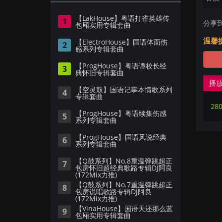
【LakHouse】粤语打雀英雄传
1
分享
包厢实用专辑套曲
温馨
【ElectroHouse】国语体面伤
2
感系列专辑套曲
【ProgHouse】粤语谭校长经
3
典怀旧专辑套曲
播
【空灵鼓】国语记事本情歌系列
4
专辑套曲
28
【ProgHouse】粤语续集伤感
5
系列专辑套曲
【ProgHouse】国语风说经典
6
系列专辑套曲
【Q鼓系列】No.8重温弹跳超正
7
包房怀旧超经典歌路专辑DJ阿良
(172Mix力推)
【Q鼓系列】No.7重温弹跳超正
8
包房说唱歌路专辑DJ阿良
(172Mix力推)
【VinaHouse】国语天还那么蓝
9
包厢实用专辑套曲