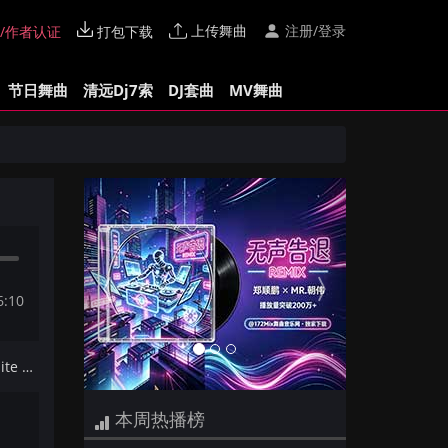
上传舞曲
注册/登录
/作者认证
打包下载
节日舞曲
清远Dj7索
DJ套曲
MV舞曲
Previous
Next
6:10
下一首：【Dj夜猫提供】The White Stripes - Seven Nation Army(Techno Mix)
本周热播榜