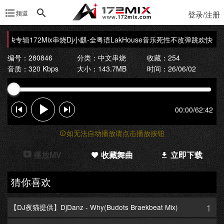
频道
登录/注册
欢快专辑172Mix串烧
Dj小麒-全粤语LakHouse音乐死性不改弹跳欢快专辑1
编号：280846
分类：
中文串烧
收藏：254
音质：320 Kbps
大小：143.7MB
时间：26/06/02
00:00
/
62:42
如无法自动播放请点击播放按钮
播放MV
收藏舞曲
立即下载
猜你喜欢
1
【DJ夜猫提供】DjDanz - Why(Budots Braekbeat Mix)