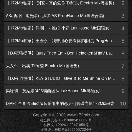
2
【172Mix独家】 别安 - 真的爱你(Dj钉头 Electro Mix粤语男)
3
AKa诉阳 - 追光者(北流DjAS ProgHouse Mix国语合唱)
4
【172Mix独家】洋澜一 - 谁(Dj小罗 LakHouse Mix国语女)
5
【172Mix独家】王金永 - 我曾用心爱着你(Dj阿贵 ProgHouse Mix国语男)
6
【DJ夜猫提供】Quay Theo Em - Ben Heineken&RinV LakHouse Mix
7
大头针 - 出卖(Dj阿登 Electro Mix国语男)
8
【DJ夜猫提供】KEY STUDIO - Give It To Me Shine On Me By Lambo Thea
9
梁咏琪 - 灰姑娘(426编曲团队 LakHouse Mix粤语女)
10
DjAkc-全粤语Electro音乐雨中的恋人们靓碟专辑172Mix串烧
Copyright © 2026 www.172mix.com
桂公网安备 45010002450662 号
桂网文〔2024〕3347-059号
许可证：桂ICP备2021007224号