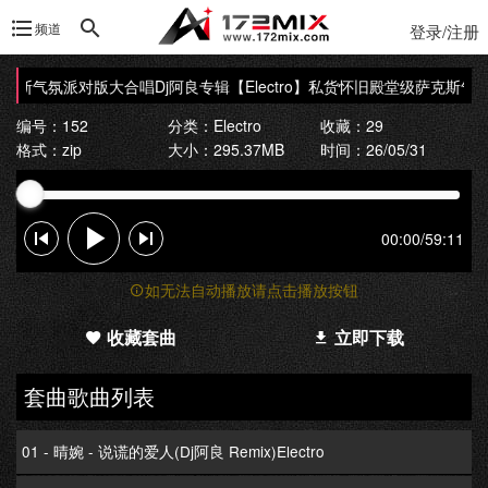
频道
登录/注册
级萨克斯气氛派对版大合唱Dj阿良专辑
【Electro】私货怀旧殿堂级萨克斯气
编号：152
分类：
Electro
收藏：29
格式：zip
大小：295.37MB
时间：26/05/31
00:00
/
59:11
如无法自动播放请点击播放按钮
收藏套曲
立即下载
套曲歌曲列表
01 - 晴婉 - 说谎的爱人(Dj阿良 Remix)Electro