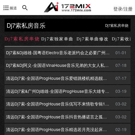
频道
登录/注册
Dj7索私房音乐
Dj7索私房串烧
Dj7索私房串烧
部
Dj7索独家单曲
Dj7索单曲修改
Dj7索收
Dj7索&Dj雄雄-国粤语Electro音乐老派约会之必要广州雄雄自用私货串烧172独家
01-01
Dj7索&Dj阿义-全国语VinaHouse音乐兄弟的大女人私货专辑172Mix独家串烧
07-18
清远Dj7索-全国语ProgHouse音乐爱错跳楼机精选靓版专辑172Mix独家串烧
07-17
清远Dj7索&广州Dj雄雄-全国语ProgHouse音乐大雄专属如果的事专辑172Mix独家串烧
03-19
清远Dj7索-全国语ProgHouse音乐佤写不来情歌专辑172Mix独家串烧
03-02
清远Dj7索-全国语ProgHouse音乐抖音热播诺言之孤独的船专辑172Mix独家串烧
03-02
清远Dj7索-全国语ProgHouse音乐精选若月亮没起床专辑172Mix独家串烧
02-19