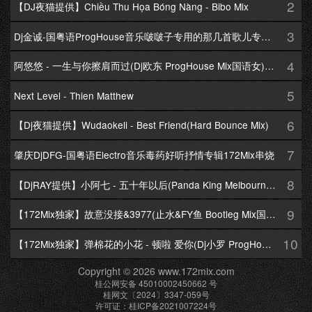
2
【DJ夜猫提供】Chiều Thu Họa Bóng Nàng - Bibo Mix
3
Dj金诚-国粤语ProgHouse音乐啵啵子专用的那几首歌儿专辑172Mix串烧
4
阿悠悠 - 一生与你擦肩而过(Dj欧东 ProgHouse Mix国语女)Dj小耀修改
5
Next Level - Thien Matthew
6
【Dj夜猫提供】Wudaokeli - Best Friend(Hard Bounce Mix)
7
肇庆DjDFG-国粤语Electro音乐毒药好听抒情专辑172Mix串烧
8
【DjRAY提供】小阿七 - 五十年以后(Panda King Melbourne Mix国语女)
9
【172Mix独家】故意没接&3977(止水&FY鱼 Bootleg Mix国语男)
10
【172Mix独家】弹棉花的小花 - 顿啦 爱你(Dj小罗 ProgHouse Mix国语女)v2
Copyright © 2026 www.172mix.com
桂公网安备 45010002450662 号
桂网文〔2024〕3347-059号
许可证：桂ICP备2021007224号