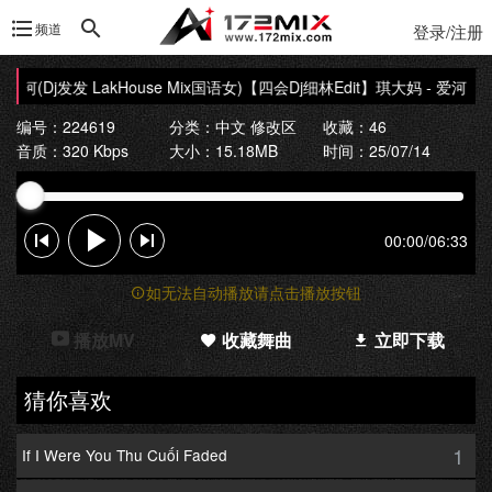
频道
登录/注册
河(Dj发发 LakHouse Mix国语女)
【四会Dj细林Edit】琪大妈 - 爱河(Dj发发
编号：224619
分类：
中文 修改区
收藏：46
音质：320 Kbps
大小：15.18MB
时间：25/07/14
00:00
/
06:33
如无法自动播放请点击播放按钮
播放MV
收藏舞曲
立即下载
猜你喜欢
1
If I Were You Thu Cuối Faded