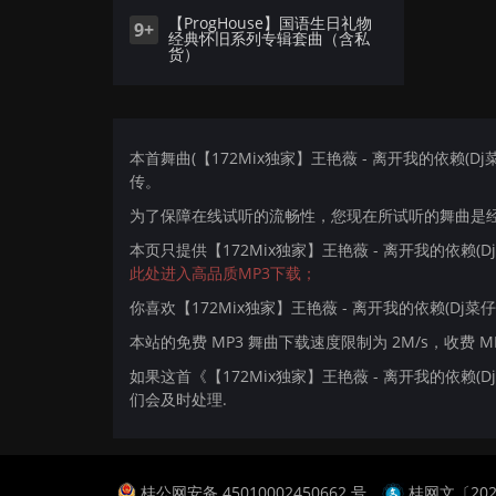
【ProgHouse】国语生日礼物
9+
经典怀旧系列专辑套曲（含私
货）
本首舞曲(【172Mix独家】王艳薇 - 离开我的依赖(Dj菜仔&
传。
为了保障在线试听的流畅性，您现在所试听的舞曲是经过
本页只提供【172Mix独家】王艳薇 - 离开我的依赖(Dj
此处进入高品质MP3下载；
你喜欢【172Mix独家】王艳薇 - 离开我的依赖(Dj菜仔&D
本站的免费 MP3 舞曲下载速度限制为 2M/s，收费 
如果这首《【172Mix独家】王艳薇 - 离开我的依赖(D
们会及时处理.
桂公网安备 45010002450662 号
桂网文〔2024