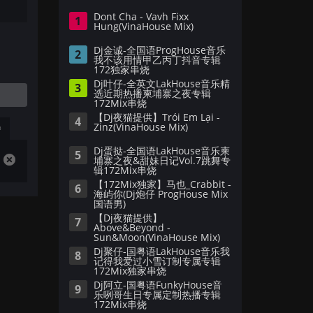
Dont Cha - Vavh Fixx
1
Hung(VinaHouse Mix)
Dj金诚-全国语ProgHouse音乐
2
我不该用情甲乙丙丁抖音专辑
172独家串烧
Dj叶仔-全英文LakHouse音乐精
3
选近期热播柬埔寨之夜专辑
172Mix串烧
【Dj夜猫提供】Trói Em Lại -
4
Zinz(VinaHouse Mix)
播
Dj蛋挞-全国语LakHouse音乐柬
5
埔寨之夜&甜妹日记Vol.7跳舞专
辑172Mix串烧
【172Mix独家】马也_Crabbit -
6
海屿你(Dj炮仔 ProgHouse Mix
国语男)
【Dj夜猫提供】
7
Above&Beyond -
Sun&Moon(VinaHouse Mix)
Dj聚仔-国粤语LakHouse音乐我
8
记得我爱过小雪订制专属专辑
172Mix独家串烧
Dj阿立-国粤语FunkyHouse音
9
乐咧哥生日专属定制热播专辑
172Mix串烧