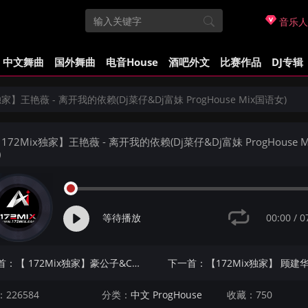
音乐人
中文舞曲
国外舞曲
电音House
酒吧外文
比赛作品
DJ专辑
独家】王艳薇 - 离开我的依赖(Dj菜仔&Dj富妹 ProgHouse Mix国语女)
172Mix独家】王艳薇 - 离开我的依赖(Dj菜仔&Dj富妹 ProgHouse M
)
00:00
/
0
等待播放
上一首：【 172Mix独家】豪公子&CHECKYHON - 为时已晚(肇庆GonBe拾三 Electro Mix粤语男)
226584
分类：
中文 ProgHouse
收藏：750