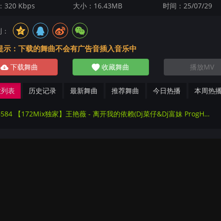
320 Kbps
大小：16.43MB
时间：25/07/29
到：
提示：下载的舞曲不会有广告音插入音乐中
下载舞曲
收藏舞曲
播放MV
放列表
历史记录
最新舞曲
推荐舞曲
今日热播
本周热
226584 【172Mix独家】王艳薇 - 离开我的依赖(Dj菜仔&Dj富妹 ProgHouse Mix国语女)