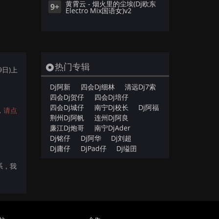
黄霄云 - 烟火里的尘埃(Dj欧东
9+
Electro Mix国语女)v2
热门专辑
9日)上
Dj阿新
四会Dj细林
清远Dj7索
四会Dj贺仔
四会Dj培仔
四会Dj城仔
南宁Dj校长
Dj阿福
，
请点
荆州Dj阿帆
连州Dj阿良
廉江Dj炮哥
南宁DjAder
Dj铭仔
Dj阿华
Dj刘超
Dj庸仔
DjPad仔
Dj缢囝
联系，我