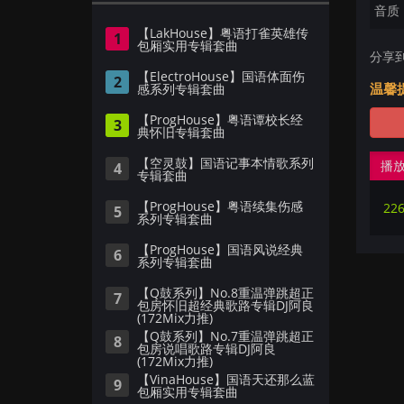
音质：
【LakHouse】粤语打雀英雄传
1
包厢实用专辑套曲
分享
【ElectroHouse】国语体面伤
2
温馨
感系列专辑套曲
【ProgHouse】粤语谭校长经
3
典怀旧专辑套曲
【空灵鼓】国语记事本情歌系列
播
4
专辑套曲
【ProgHouse】粤语续集伤感
5
系列专辑套曲
【ProgHouse】国语风说经典
6
系列专辑套曲
【Q鼓系列】No.8重温弹跳超正
7
包房怀旧超经典歌路专辑DJ阿良
(172Mix力推)
【Q鼓系列】No.7重温弹跳超正
8
包房说唱歌路专辑DJ阿良
(172Mix力推)
【VinaHouse】国语天还那么蓝
9
包厢实用专辑套曲