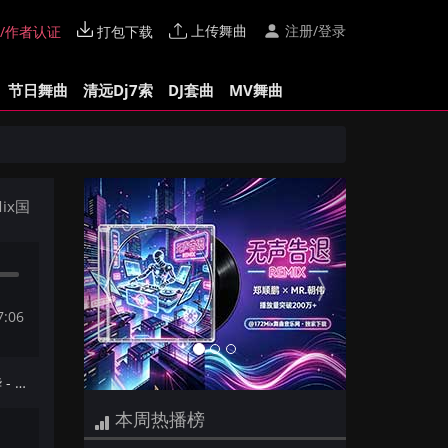
上传舞曲
注册/登录
/作者认证
打包下载
节日舞曲
清远Dj7索
DJ套曲
MV舞曲
Previous
Next
ix国
7:06
下一首：【172Mix独家】 顾建华 - 爱你今生到永远(Dj小Hei FunkyHouse Mix国语男)咚鼓-幻音She出品
本周热播榜