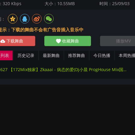
320 Kbps
大小：10.55MB
时间：25/09/03
到：
提示：下载的舞曲不会有广告音插入音乐中
下载舞曲
收藏舞曲
播放MV
放列表
历史记录
最新舞曲
推荐舞曲
今日热播
本周热
231627 【172Mix独家】Zkaaai - 病态的爱(Dj小晨 ProgHouse Mix国语女)国会鼓-车载版