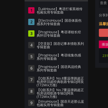
音质：
【LakHouse】粤语打雀英雄传
1
包厢实用专辑套曲
分享
【ElectroHouse】国语体面伤
2
温馨
感系列专辑套曲
【ProgHouse】粤语谭校长经
3
典怀旧专辑套曲
【空灵鼓】国语记事本情歌系列
播
4
专辑套曲
【ProgHouse】粤语续集伤感
5
系列专辑套曲
【ProgHouse】国语风说经典
6
系列专辑套曲
【Q鼓系列】No.8重温弹跳超正
7
包房怀旧超经典歌路专辑DJ阿良
(172Mix力推)
【Q鼓系列】No.7重温弹跳超正
8
包房说唱歌路专辑DJ阿良
(172Mix力推)
【VinaHouse】国语天还那么蓝
9
包厢实用专辑套曲