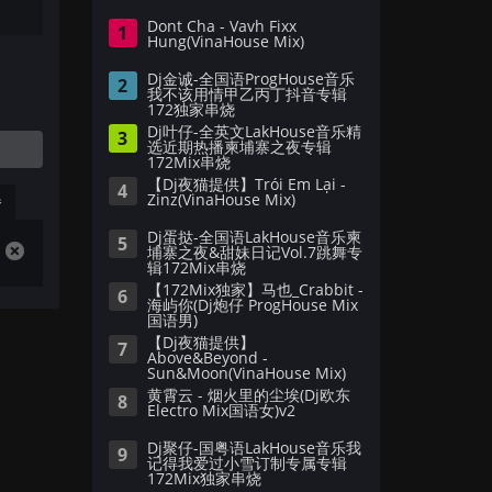
Dont Cha - Vavh Fixx
1
Hung(VinaHouse Mix)
Dj金诚-全国语ProgHouse音乐
2
我不该用情甲乙丙丁抖音专辑
172独家串烧
Dj叶仔-全英文LakHouse音乐精
3
选近期热播柬埔寨之夜专辑
172Mix串烧
【Dj夜猫提供】Trói Em Lại -
4
Zinz(VinaHouse Mix)
播
Dj蛋挞-全国语LakHouse音乐柬
5
埔寨之夜&甜妹日记Vol.7跳舞专
辑172Mix串烧
【172Mix独家】马也_Crabbit -
6
海屿你(Dj炮仔 ProgHouse Mix
国语男)
【Dj夜猫提供】
7
Above&Beyond -
Sun&Moon(VinaHouse Mix)
黄霄云 - 烟火里的尘埃(Dj欧东
8
Electro Mix国语女)v2
Dj聚仔-国粤语LakHouse音乐我
9
记得我爱过小雪订制专属专辑
172Mix独家串烧