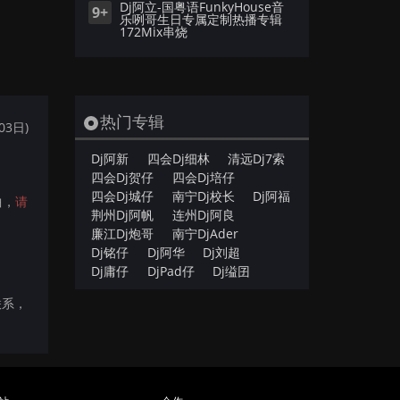
Dj阿立-国粤语FunkyHouse音
9+
乐咧哥生日专属定制热播专辑
172Mix串烧
热门专辑
03日)
Dj阿新
四会Dj细林
清远Dj7索
四会Dj贺仔
四会Dj培仔
四会Dj城仔
南宁Dj校长
Dj阿福
曲，
请
荆州Dj阿帆
连州Dj阿良
廉江Dj炮哥
南宁DjAder
Dj铭仔
Dj阿华
Dj刘超
Dj庸仔
DjPad仔
Dj缢囝
联系，