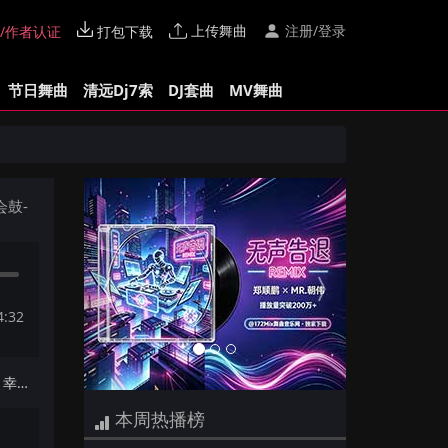
上传舞曲
注册/登录
/作者认证
打包下载
节日舞曲
清远Dj7索
DJ套曲
MV舞曲
Previous
Next
会鼓-
4:32
下一首：【172Mix独家】A-Lin - 幸福了然后呢(河池DjMK FunkyHouse Mix国语女)咚鼓
本周热播榜