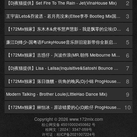
2
【Dj夜猫提供】Set Fire To The Rain - Jet(VinaHouse Mix)
3
王宇宙Leto&乔浚丞 - 若月亮没来(Eltee李亭 Bootleg Mix国语合唱)
4
【172Mix独家】东木木&虎爷慧声慧影 - 我是飘零的尘埃(Dj十三 Melbourne Mix国语男)
5
廉江Dj锋少-国粤语FunkyHouse音乐辞旧迎新带你全新启航跨年专辑172Mix串烧
6
【172Mix独家】古惑仔 - 兴波作浪(MR.朝伟 Melbourne Mix粤语男)
7
【Dj夜猫提供】Lisa - Lalisa(Inquisitive&Satoshi Bounce Mix)
8
【172Mix独家】落日微醺 - 街角的晚风(Dj小锦 ProgHouse Mix粤语女)
9
Modern Talking - Brother Louie(LittleHao Dance Mix)
10
【172Mix独家】林怡冰 - 原谅错爱的心(Dj欧仔 ProgHouse Mix粤语女)
Copyright © 2026 www.172mix.com
桂公网安备 45010002450662 号
桂网文〔2024〕3347-059号
许可证：桂ICP备2021007224号