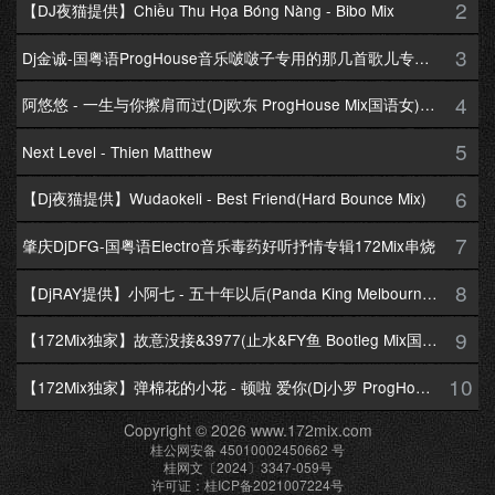
2
【DJ夜猫提供】Chiều Thu Họa Bóng Nàng - Bibo Mix
3
Dj金诚-国粤语ProgHouse音乐啵啵子专用的那几首歌儿专辑172Mix串烧
4
阿悠悠 - 一生与你擦肩而过(Dj欧东 ProgHouse Mix国语女)Dj小耀修改
5
Next Level - Thien Matthew
6
【Dj夜猫提供】Wudaokeli - Best Friend(Hard Bounce Mix)
7
肇庆DjDFG-国粤语Electro音乐毒药好听抒情专辑172Mix串烧
8
【DjRAY提供】小阿七 - 五十年以后(Panda King Melbourne Mix国语女)
9
【172Mix独家】故意没接&3977(止水&FY鱼 Bootleg Mix国语男)
10
【172Mix独家】弹棉花的小花 - 顿啦 爱你(Dj小罗 ProgHouse Mix国语女)v2
Copyright © 2026 www.172mix.com
桂公网安备 45010002450662 号
桂网文〔2024〕3347-059号
许可证：桂ICP备2021007224号