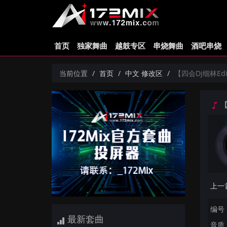
首页
独家舞曲
越鼓专区
串烧舞曲
酒吧串烧
当前位置
首页
中文 修改区
【四会Dj细林Edit
【
编号：
最新套曲
音质：