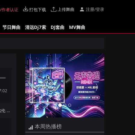
上传舞曲
注册/登录
/作者认证
打包下载
节日舞曲
清远Dj7索
DJ套曲
MV舞曲
Previous
Next
7:02
下一首：【四会Dj细林Edit】周杰伦 - 我是如此相信(Dj小猪 ProgHouse Mix国语男)
本周热播榜