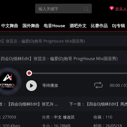
音乐人
中文舞曲
国外舞曲
电音House
酒吧外文
比赛作品
DJ专辑
】张芸京 - 偏爱(Dj炮哥 ProgHouse Mix国语男)
四会Dj细林Edit】张芸京 - 偏爱(Dj炮哥 ProgHouse Mix国语男)
00:00
/
0
等待播放
上一首：【四会Dj细林Edit】张艺兴 - 大花轿(蓝溪Dj浩仔 ProgHouse Mix国语男)
277059
分类：
中文 修改区
收藏：110
320 Kbps
大小：16.28MB
时间：26/05/18