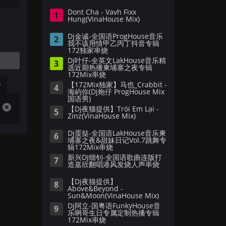
Dont Cha - Vavh Fixx
1
Hung(VinaHouse Mix)
Dj金诚-全国语ProgHouse音乐
2
我不该用情甲乙丙丁抖音专辑
172独家串烧
Dj叶仔-全英文LakHouse音乐精
3
选近期热播柬埔寨之夜专辑
172Mix串烧
播
【172Mix独家】马也_Crabbit -
4
海屿你(Dj炮仔 ProgHouse Mix
国语男)
【Dj夜猫提供】Trói Em Lại -
5
Zinz(VinaHouse Mix)
Dj蛋挞-全国语LakHouse音乐柬
6
埔寨之夜&甜妹日记Vol.7跳舞专
辑172Mix串烧
新兴Dj细钊-全国语歌曲连版打
7
造嘉欣翻唱港风发烧人声串烧
【Dj夜猫提供】
8
Above&Beyond -
Sun&Moon(VinaHouse Mix)
Dj阿立-国粤语FunkyHouse音
9
乐咧哥生日专属定制热播专辑
172Mix串烧