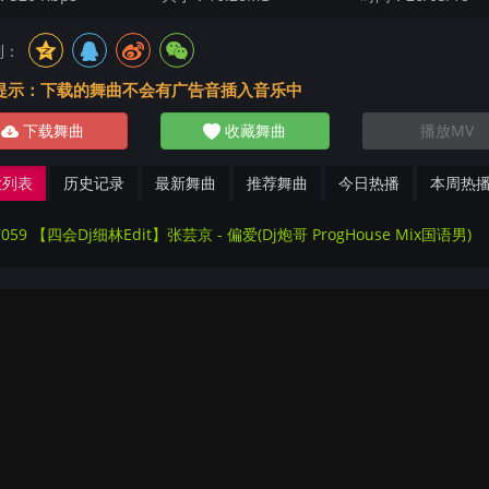
到：
提示：下载的舞曲不会有广告音插入音乐中
下载舞曲
收藏舞曲
播放MV
放列表
历史记录
最新舞曲
推荐舞曲
今日热播
本周热
7059 【四会Dj细林Edit】张芸京 - 偏爱(Dj炮哥 ProgHouse Mix国语男)