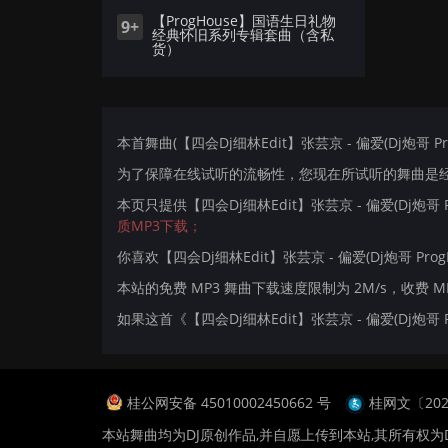
【ProgHouse】国语生日礼物
9+
经典怀旧系列专辑套曲（含私
货）
本首舞曲(【四会Dj细林Edit】张芸京 - 偏爱(Dj炮哥 Pr
为了保障在线试听的流畅性，您现在所试听的舞曲是经过
本页只提供【四会Dj细林Edit】张芸京 - 偏爱(Dj炮哥
质MP3下载；
你喜欢【四会Dj细林Edit】张芸京 - 偏爱(Dj炮哥 Prog
本站的免费 MP3 舞曲下载速度限制为 2M/s，收费 
如果这首《【四会Dj细林Edit】张芸京 - 偏爱(Dj炮
桂公网安备 45010002450662 号
桂网文〔2024
本站舞曲均为DJ原创作品,并自愿上传到本站,其所有权为