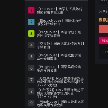
【LakHouse】粤语打雀英雄传
1
分享
包厢实用专辑套曲
温馨
【ElectroHouse】国语体面伤
2
感系列专辑套曲
【ProgHouse】粤语谭校长经
3
典怀旧专辑套曲
播
【空灵鼓】国语记事本情歌系列
4
专辑套曲
27
【ProgHouse】粤语续集伤感
5
系列专辑套曲
【ProgHouse】国语风说经典
6
系列专辑套曲
【Q鼓系列】No.8重温弹跳超正
7
包房怀旧超经典歌路专辑DJ阿良
(172Mix力推)
【Q鼓系列】No.7重温弹跳超正
8
包房说唱歌路专辑DJ阿良
(172Mix力推)
【VinaHouse】国语天还那么蓝
9
包厢实用专辑套曲