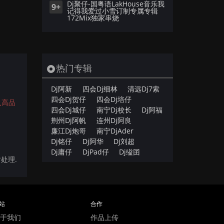
Dj聚仔-国粤语LakHouse音乐我
9+
记得我爱过小雪订制专属专辑
172Mix独家串烧
热门专辑
Dj阿新
四会Dj细林
清远Dj7索
四会Dj贺仔
四会Dj培仔
入高品
四会Dj城仔
南宁Dj校长
Dj阿福
荆州Dj阿帆
连州Dj阿良
廉江Dj炮哥
南宁DjAder
Dj铭仔
Dj阿华
Dj刘超
Dj庸仔
DjPad仔
Dj缢囝
时处理.
站
合作
于我们
作品上传