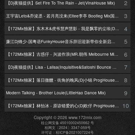
2
【Dj夜猫提供】Set Fire To The Rain - Jet(VinaHouse Mix)
3
王宇宙Leto&乔浚丞 - 若月亮没来(Eltee李亭 Bootleg Mix国语合唱)
4
【172Mix独家】东木木&虎爷慧声慧影 - 我是飘零的尘埃(Dj十三 Melbourne Mix国语男)
5
廉江Dj锋少-国粤语FunkyHouse音乐辞旧迎新带你全新启航跨年专辑172Mix串烧
6
【172Mix独家】古惑仔 - 兴波作浪(MR.朝伟 Melbourne Mix粤语男)
7
【Dj夜猫提供】Lisa - Lalisa(Inquisitive&Satoshi Bounce Mix)
8
【172Mix独家】落日微醺 - 街角的晚风(Dj小锦 ProgHouse Mix粤语女)
9
Modern Talking - Brother Louie(LittleHao Dance Mix)
10
【172Mix独家】林怡冰 - 原谅错爱的心(Dj欧仔 ProgHouse Mix粤语女)
Copyright © 2026 www.172mix.com
桂公网安备 45010002450662 号
桂网文〔2024〕3347-059号
许可证：桂ICP备2021007224号