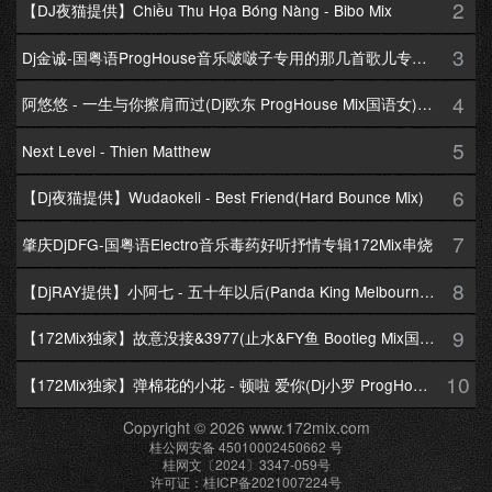
2
【DJ夜猫提供】Chiều Thu Họa Bóng Nàng - Bibo Mix
3
Dj金诚-国粤语ProgHouse音乐啵啵子专用的那几首歌儿专辑172Mix串烧
4
阿悠悠 - 一生与你擦肩而过(Dj欧东 ProgHouse Mix国语女)Dj小耀修改
5
Next Level - Thien Matthew
6
【Dj夜猫提供】Wudaokeli - Best Friend(Hard Bounce Mix)
7
肇庆DjDFG-国粤语Electro音乐毒药好听抒情专辑172Mix串烧
8
【DjRAY提供】小阿七 - 五十年以后(Panda King Melbourne Mix国语女)
9
【172Mix独家】故意没接&3977(止水&FY鱼 Bootleg Mix国语男)
10
【172Mix独家】弹棉花的小花 - 顿啦 爱你(Dj小罗 ProgHouse Mix国语女)v2
Copyright © 2026 www.172mix.com
桂公网安备 45010002450662 号
桂网文〔2024〕3347-059号
许可证：桂ICP备2021007224号