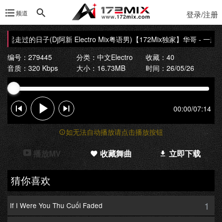
频道
登录/注册
一起走过的日子(Dj阿新 Electro Mix粤语男)
【172Mix独家】华哥 - 一起走过
编号：279445
分类：
中文Electro
收藏：40
音质：320 Kbps
大小：16.73MB
时间：26/05/26
00:00
/
07:14
如无法自动播放请点击播放按钮
播放MV
收藏舞曲
立即下载
猜你喜欢
1
If I Were You Thu Cuối Faded