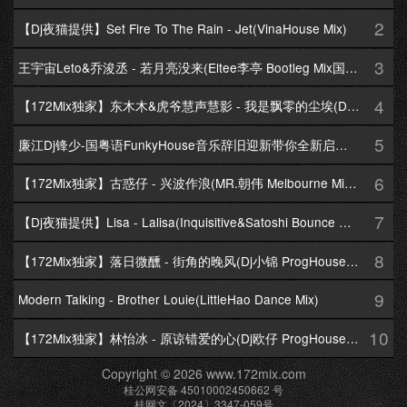
2
【Dj夜猫提供】Set Fire To The Rain - Jet(VinaHouse Mix)
3
王宇宙Leto&乔浚丞 - 若月亮没来(Eltee李亭 Bootleg Mix国语合唱)
4
【172Mix独家】东木木&虎爷慧声慧影 - 我是飘零的尘埃(Dj十三 Melbourne Mix国语男)
5
廉江Dj锋少-国粤语FunkyHouse音乐辞旧迎新带你全新启航跨年专辑172Mix串烧
6
【172Mix独家】古惑仔 - 兴波作浪(MR.朝伟 Melbourne Mix粤语男)
7
【Dj夜猫提供】Lisa - Lalisa(Inquisitive&Satoshi Bounce Mix)
8
【172Mix独家】落日微醺 - 街角的晚风(Dj小锦 ProgHouse Mix粤语女)
9
Modern Talking - Brother Louie(LittleHao Dance Mix)
10
【172Mix独家】林怡冰 - 原谅错爱的心(Dj欧仔 ProgHouse Mix粤语女)
Copyright © 2026 www.172mix.com
桂公网安备 45010002450662 号
桂网文〔2024〕3347-059号