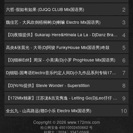
2
六哲-假如有如果 (DJQQ CLUB Mix国语男)
3
魏佳艺 - 大风吹倒梧桐树(Dj喇嘛 Electro Mix国语男)
4
【Dj夜猫提供】Sukarap Here&Himala La La - DjDanz Braekbeat Mix
5
高炎&张晨光 - 大哥(Dj阿骏 FunkyHouse Mix国语男)咚鼓
6
【Dj细林Edit】周深 - 小美满(Dj小罗 ProgHouse Mix国语男)
7
Dj细聪-国粤语Electro音乐约定人间Dj小九作品系列专辑172Mix串烧
8
【DjYoYo提供】Stevie Wonder - Superstition
9
【172Mix独家】汪苏泷&吉克隽逸 - Letting Go(DjLeo仔仔 Electro Mix国语合唱)
10
全幺九 - 山高路远(赣D小乐 Electro Mix国语男)
Copyright © 2026 www.172mix.com
桂公网安备 45010002450662 号
桂网文〔2024〕3347-059号