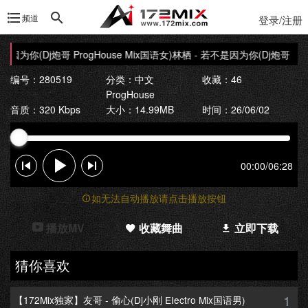
频道
登录/注册
因为你(Dj炮哥 ProgHouse Mix国语女)
林栖 - 若不是因为你(Dj炮哥 Prog
编号：280519
分类：
中文
收藏：46
ProgHouse
音质：320 Kbps
大小：14.99MB
时间：26/06/02
00:00
/
06:28
如无法自动播放请点击播放按钮
播放MV
收藏舞曲
立即下载
猜你喜欢
1
【172Mix独家】友哥 - 偷心(Dj小刚 EIectro Mix国语男)