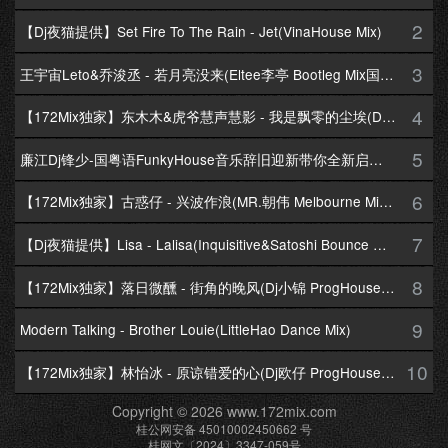
2
【Dj夜猫提供】Set Fire To The Rain - Jet(VinaHouse Mix)
3
王宇宙Leto&乔浚丞 - 若月亮没来(Eltee李亭 Bootleg Mix国语合唱)
4
【172Mix独家】东木木&虎爷慧声慧影 - 我是飘零的尘埃(Dj十三 Melbourne Mix国语男)
5
廉江Dj锋少-国粤语FunkyHouse音乐辞旧迎新带你全新启航跨年专辑172Mix串烧
6
【172Mix独家】古惑仔 - 兴波作浪(MR.朝伟 Melbourne Mix粤语男)
7
【Dj夜猫提供】Lisa - Lalisa(Inquisitive&Satoshi Bounce Mix)
8
【172Mix独家】落日微醺 - 街角的晚风(Dj小锦 ProgHouse Mix粤语女)
9
Modern Talking - Brother Louie(LittleHao Dance Mix)
10
【172Mix独家】林怡冰 - 原谅错爱的心(Dj欧仔 ProgHouse Mix粤语女)
Copyright © 2026 www.172mix.com
桂公网安备 45010002450662 号
桂网文〔2024〕3347-059号