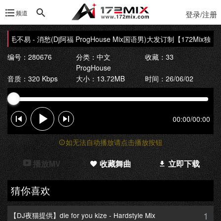
频道
登录/注册
】毛不易 - 消愁(Dj阿福 ProgHouse Mix国语男)大发订制
【172Mix独家】
编号：280676
分类：
中文
收藏：33
ProgHouse
音质：320 Kbps
大小：13.72MB
时间：26/06/02
00:00
/
00:00
如无法自动播放请点击播放按钮
播放MV
收藏舞曲
立即下载
猜你喜欢
1
【DJ夜猫提供】die for you kize - Hardstyle Mix