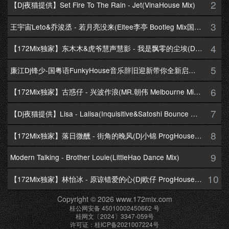
2
【Dj夜猫提供】Set Fire To The Rain - Jet(VinaHouse Mix)
3
王宇宙Leto&乔浚丞 - 若月亮没来(Eltee李亭 Bootleg Mix国语合唱)
4
【172Mix独家】东木木&虎爷慧声慧影 - 我是飘零的尘埃(Dj十三 Melbourne Mix国语男)
5
廉江Dj锋少-国粤语FunkyHouse音乐辞旧迎新带你全新启航跨年专辑172Mix串烧
6
【172Mix独家】古惑仔 - 兴波作浪(MR.朝伟 Melbourne Mix粤语男)
7
【Dj夜猫提供】Lisa - Lalisa(Inquisitive&Satoshi Bounce Mix)
8
【172Mix独家】落日微醺 - 街角的晚风(Dj小锦 ProgHouse Mix粤语女)
9
Modern Talking - Brother Louie(LittleHao Dance Mix)
10
【172Mix独家】林怡冰 - 原谅错爱的心(Dj欧仔 ProgHouse Mix粤语女)
Copyright © 2026 www.172mix.com
桂公网安备 45010002450662 号
桂网文〔2024〕3347-059号
许可证：桂ICP备2021007224号