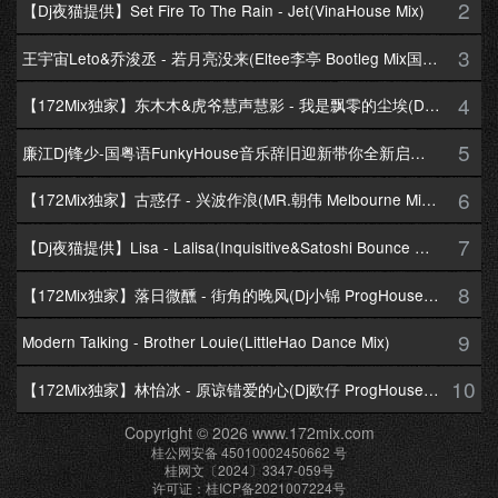
2
【Dj夜猫提供】Set Fire To The Rain - Jet(VinaHouse Mix)
3
王宇宙Leto&乔浚丞 - 若月亮没来(Eltee李亭 Bootleg Mix国语合唱)
4
【172Mix独家】东木木&虎爷慧声慧影 - 我是飘零的尘埃(Dj十三 Melbourne Mix国语男)
5
廉江Dj锋少-国粤语FunkyHouse音乐辞旧迎新带你全新启航跨年专辑172Mix串烧
6
【172Mix独家】古惑仔 - 兴波作浪(MR.朝伟 Melbourne Mix粤语男)
7
【Dj夜猫提供】Lisa - Lalisa(Inquisitive&Satoshi Bounce Mix)
8
【172Mix独家】落日微醺 - 街角的晚风(Dj小锦 ProgHouse Mix粤语女)
9
Modern Talking - Brother Louie(LittleHao Dance Mix)
10
【172Mix独家】林怡冰 - 原谅错爱的心(Dj欧仔 ProgHouse Mix粤语女)
Copyright © 2026 www.172mix.com
桂公网安备 45010002450662 号
桂网文〔2024〕3347-059号
许可证：桂ICP备2021007224号