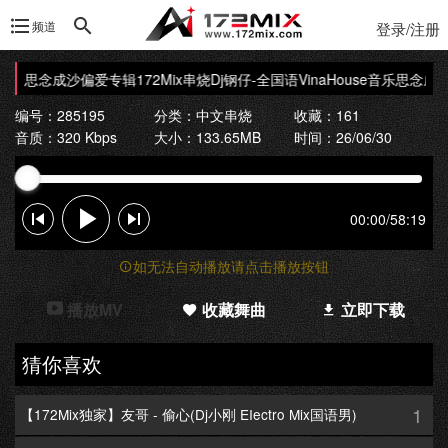
频道
登录/注册
se音乐思念成沙偏爱专辑172Mix串烧
Dj钢仔-全国语VinaHouse音乐思念成沙
编号：285195
分类：
中文串烧
收藏：161
音质：320 Kbps
大小：133.65MB
时间：26/06/30
00:00
/
58:19
如无法自动播放请点击播放按钮
播放MV
收藏舞曲
立即下载
猜你喜欢
1
【172Mix独家】友哥 - 偷心(Dj小刚 EIectro Mix国语男)