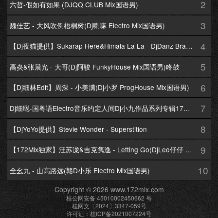
2
六哲-假如有如果 (DJQQ CLUB Mix国语男)
3
魏佳艺 - 大风吹倒梧桐树(Dj喇嘛 Electro Mix国语男)
4
【Dj夜猫提供】Sukarap Here&Himala La La - DjDanz Braekbeat Mix
5
高炎&张晨光 - 大哥(Dj阿骏 FunkyHouse Mix国语男)咚鼓
6
【Dj细林Edit】周深 - 小美满(Dj小罗 ProgHouse Mix国语男)
7
Dj细聪-国粤语Electro音乐约定人间Dj小九作品系列专辑172Mix串烧
8
【DjYoYo提供】Stevie Wonder - Superstition
9
【172Mix独家】汪苏泷&吉克隽逸 - Letting Go(DjLeo仔仔 Electro Mix国语合唱)
10
全幺九 - 山高路远(赣D小乐 Electro Mix国语男)
Copyright © 2026 www.172mix.com
桂公网安备 45010002450662 号
桂网文〔2024〕3347-059号
许可证：桂ICP备2021007224号