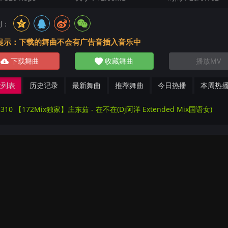
到：
提示：下载的舞曲不会有广告音插入音乐中
下载舞曲
收藏舞曲
播放MV
放列表
历史记录
最新舞曲
推荐舞曲
今日热播
本周热
5310 【172Mix独家】庄东茹 - 在不在(Dj阿洋 Extended Mix国语女)