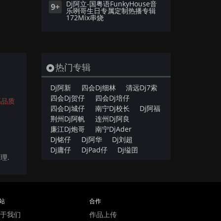
Dj阿立-国粤语FunkyHouse音
9+
乐咧哥生日专属定制热播专辑
172Mix串烧
热门专辑
Dj阿新
四会Dj细林
清远Dj7索
四会Dj贺仔
四会Dj培仔
高品质
四会Dj城仔
南宁Dj校长
Dj阿福
荆州Dj阿帆
连州Dj阿良
廉江Dj炮哥
南宁DjAder
Dj铭仔
Dj阿华
Dj刘超
Dj庸仔
DjPad仔
Dj缢囝
理.
站
合作
于我们
作品上传