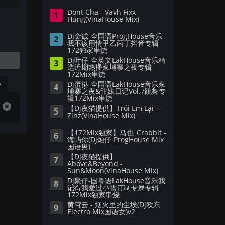
Dont Cha - Vavh Fixx
1
Hung(VinaHouse Mix)
Dj金诚-全国语ProgHouse音乐
2
我不该用情甲乙丙丁抖音专辑
172独家串烧
Dj叶仔-全英文LakHouse音乐精
3
选近期热播柬埔寨之夜专辑
172Mix串烧
播
Dj蛋挞-全国语LakHouse音乐柬
4
埔寨之夜&甜妹日记Vol.7跳舞专
辑172Mix串烧
【Dj夜猫提供】Trói Em Lại -
5
Zinz(VinaHouse Mix)
【172Mix独家】马也_Crabbit -
6
海屿你(Dj炮仔 ProgHouse Mix
国语男)
【Dj夜猫提供】
7
Above&Beyond -
Sun&Moon(VinaHouse Mix)
Dj聚仔-国粤语LakHouse音乐我
8
记得我爱过小雪订制专属专辑
172Mix独家串烧
黄霄云 - 烟火里的尘埃(Dj欧东
9
Electro Mix国语女)v2