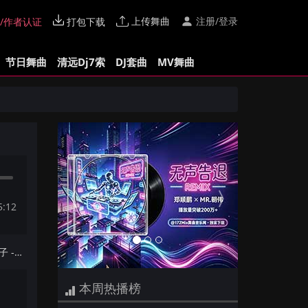
上传舞曲
注册/登录
/作者认证
打包下载
节日舞曲
清远Dj7索
DJ套曲
MV舞曲
Previous
Next
5:12
下一首：【172Mix独家】四熹丸子 - 秋风(Dj阿洋 Extended Mix国语女)
本周热播榜