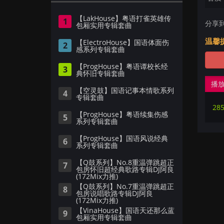
【LakHouse】粤语打雀英雄传
1
分享
包厢实用专辑套曲
温馨
【ElectroHouse】国语体面伤
2
感系列专辑套曲
【ProgHouse】粤语谭校长经
3
典怀旧专辑套曲
播
【空灵鼓】国语记事本情歌系列
4
专辑套曲
28
【ProgHouse】粤语续集伤感
5
系列专辑套曲
【ProgHouse】国语风说经典
6
系列专辑套曲
【Q鼓系列】No.8重温弹跳超正
7
包房怀旧超经典歌路专辑DJ阿良
(172Mix力推)
【Q鼓系列】No.7重温弹跳超正
8
包房说唱歌路专辑DJ阿良
(172Mix力推)
【VinaHouse】国语天还那么蓝
9
包厢实用专辑套曲