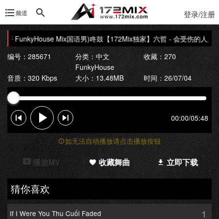
频道
登录/注册
 FunkyHouse Mix国语男)咚鼓
【172Mix独家】六哲 - 会受伤的人只有一种
编号：285671
分类：
中文
收藏：270
FunkyHouse
音质：320 Kbps
大小：13.48MB
时间：26/07/04
00:00
/
05:48
如无法自动播放请点击播放按钮
播放MV
收藏舞曲
立即下载
猜你喜欢
1
If I Were You Thu Cuối Faded