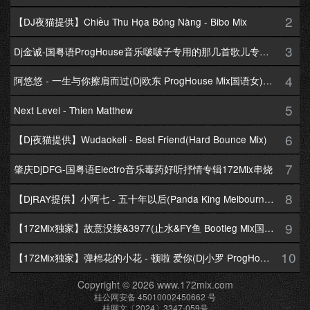
2
【DJ夜猫提供】Chiều Thu Họa Bóng Nàng - Bibo Mix
3
Dj金诚-国粤语ProgHouse音乐啵啵子专用的那几首歌儿专辑172Mix串烧
4
阿悠悠 - 一生与你擦肩而过(Dj欧东 ProgHouse Mix国语女)Dj小耀修改
5
Next Level - Thien Matthew
6
【Dj夜猫提供】Wudaokeli - Best Friend(Hard Bounce Mix)
7
肇庆DjDFG-国粤语Electro音乐毒药好听抒情专辑172Mix串烧
8
【DjRAY提供】小阿七 - 五十年以后(Panda King Melbourne Mix国语女)
9
【172Mix独家】故意没接&3977(止水&FY鱼 Bootleg Mix国语男)
10
【172Mix独家】弹棉花的小花 - 顿啦 爱你(Dj小罗 ProgHouse Mix国语女)v2
Copyright © 2026 www.172mix.com
桂公网安备 45010002450662 号
桂网文〔2024〕3347-059号