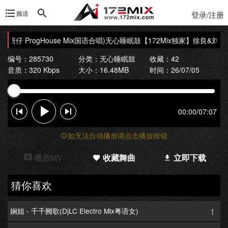
频道
登录/注册
Dj培仔 ProgHouse Mix国语合唱)无心睡眠鼓
【172Mix独家】徐良&刘丹萌 
编号：285730
分类：
无心睡眠鼓
收藏：42
音质：320 Kbps
大小：16.48MB
时间：26/07/05
00:00
/
07:07
如无法自动播放请点击播放按钮
播放MV
收藏舞曲
立即下载
猜你喜欢
1
娴姐 - 千千阙歌(DjLC Electro Mix粤语女)