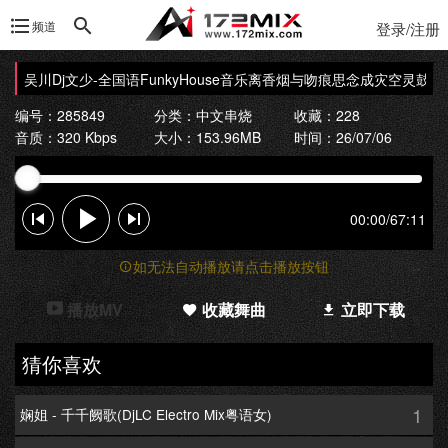
频道
登录/注册
吴川Dj文少-全国语FunkyHouse音乐离香烟与吻痕思念成灾空灵鼓专辑1
编号：285849
分类：
中文串烧
收藏：228
音质：320 Kbps
大小：153.96MB
时间：26/07/06
00:00
/
67:11
如无法自动播放请点击播放按钮
播放MV
收藏舞曲
立即下载
猜你喜欢
1
娴姐 - 千千阙歌(DjLC Electro Mix粤语女)