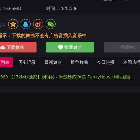
16.65MB
时间：26/07/06
到：
提示：下载的舞曲不会有广告音插入音乐中
下载舞曲
收藏舞曲
播放MV
放列表
历史记录
最新舞曲
推荐舞曲
今日热播
本周热
286069 【172Mix独家】刘珂矣 - 半壶纱(Dj阿良 FunkyHouse Mix国语女)Q鼓