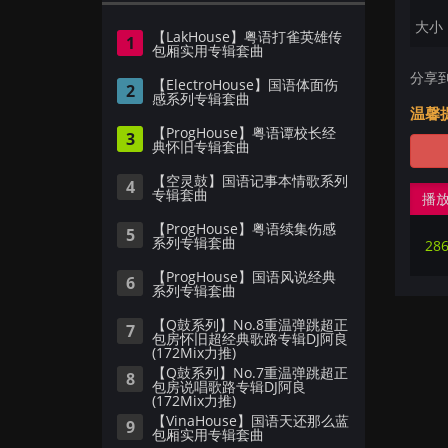
大小：
【LakHouse】粤语打雀英雄传
1
包厢实用专辑套曲
分享
【ElectroHouse】国语体面伤
2
感系列专辑套曲
温馨
【ProgHouse】粤语谭校长经
3
典怀旧专辑套曲
【空灵鼓】国语记事本情歌系列
4
专辑套曲
播
【ProgHouse】粤语续集伤感
5
系列专辑套曲
【ProgHouse】国语风说经典
6
系列专辑套曲
【Q鼓系列】No.8重温弹跳超正
7
包房怀旧超经典歌路专辑DJ阿良
(172Mix力推)
【Q鼓系列】No.7重温弹跳超正
8
包房说唱歌路专辑DJ阿良
(172Mix力推)
【VinaHouse】国语天还那么蓝
9
包厢实用专辑套曲