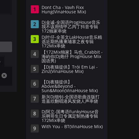
Dont Cha - Vavh Fixx
1
Hung(VinaHouse Mix)
Dj金诚-全国语ProgHouse音乐
2
我不该用情甲乙丙丁抖音专辑
172独家串烧
Dj叶仔-全英文LakHouse音乐精
3
选近期热播柬埔寨之夜专辑
172Mix串烧
【172Mix独家】马也_Crabbit -
4
海屿你(Dj炮仔 ProgHouse Mix
国语男)
播
【Dj夜猫提供】Trói Em Lại -
5
Zinz(VinaHouse Mix)
【Dj夜猫提供】
6
Above&Beyond -
Sun&Moon(VinaHouse Mix)
新兴Dj细钊-全国语歌曲连版打
7
造嘉欣翻唱港风发烧人声串烧
Dj阿立-国粤语FunkyHouse音
8
乐咧哥生日专属定制热播专辑
172Mix串烧
With You - BT(VinaHouse Mix)
9