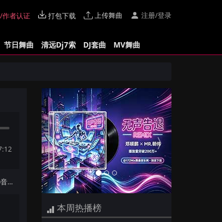
上传舞曲
注册/登录
/作者认证
打包下载
节日舞曲
清远Dj7索
DJ套曲
MV舞曲
Previous
Next
7:12
下一首：Dj一个球-全粤语Electro音乐深深加减乘除经Vol.92专辑172Mix串烧
本周热播榜