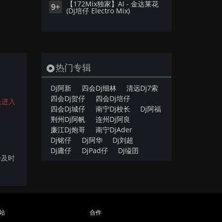
【172Mix独家】AI - 金达莱花
9+
(Dj培仔 Electro Mix)
热门专辑
。
Dj阿新
四会Dj细林
清远Dj7索
四会Dj贺仔
四会Dj培仔
处进入
四会Dj城仔
南宁Dj校长
Dj阿福
荆州Dj阿帆
连州Dj阿良
廉江Dj炮哥
南宁DjAder
Dj铭仔
Dj阿华
Dj刘超
Dj庸仔
DjPad仔
Dj缢囝
会及时
站
合作