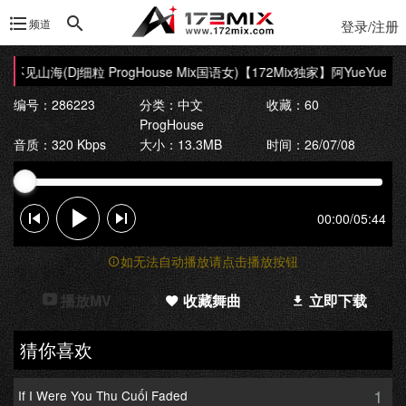
频道
登录/注册
- 不见山海(Dj细粒 ProgHouse Mix国语女)
【172Mix独家】阿YueYue - 不
编号：286223
分类：
中文
收藏：60
ProgHouse
音质：320 Kbps
大小：13.3MB
时间：26/07/08
00:00
/
05:44
如无法自动播放请点击播放按钮
播放MV
收藏舞曲
立即下载
猜你喜欢
1
If I Were You Thu Cuối Faded