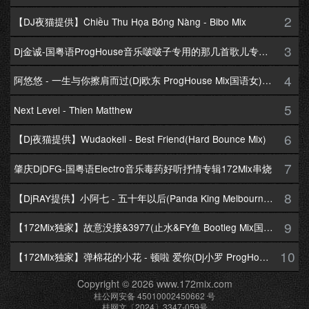
2
【DJ夜猫提供】Chiều Thu Họa Bóng Nàng - Bibo Mix
3
Dj金诚-国粤语ProgHouse音乐啵啵子专用的那几首歌儿专辑172Mix串烧
4
阿悠悠 - 一生与你擦肩而过(Dj欧东 ProgHouse Mix国语女)Dj小耀修改
5
Next Level - Thien Matthew
6
【Dj夜猫提供】Wudaokeli - Best Friend(Hard Bounce Mix)
7
肇庆DjDFG-国粤语Electro音乐毒药好听抒情专辑172Mix串烧
8
【DjRAY提供】小阿七 - 五十年以后(Panda King Melbourne Mix国语女)
9
【172Mix独家】故意没接&3977(止水&FY鱼 Bootleg Mix国语男)
10
【172Mix独家】弹棉花的小花 - 顿啦 爱你(Dj小罗 ProgHouse Mix国语女)v2
Copyright © 2026 www.172mix.com
桂公网安备 45010002450662 号
桂网文〔2024〕3347-059号