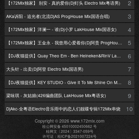
2
【172Mix独家】 别安 - 真的爱你(Dj钉头 Electro Mix粤语男)
3
AKa诉阳 - 追光者(北流DjAS ProgHouse Mix国语合唱)
4
【172Mix独家】洋澜一 - 谁(Dj小罗 LakHouse Mix国语女)
5
【172Mix独家】王金永 - 我曾用心爱着你(Dj阿贵 ProgHouse Mix国语男)
6
【DJ夜猫提供】Quay Theo Em - Ben Heineken&RinV LakHouse Mix
7
大头针 - 出卖(Dj阿登 Electro Mix国语男)
8
【DJ夜猫提供】KEY STUDIO - Give It To Me Shine On Me By Lambo Thea
9
梁咏琪 - 灰姑娘(426编曲团队 LakHouse Mix粤语女)
10
DjAkc-全粤语Electro音乐雨中的恋人们靓碟专辑172Mix串烧
Copyright © 2026 www.172mix.com
桂公网安备 45010002450662 号
桂网文〔2024〕3347-059号
许可证：桂ICP备2021007224号